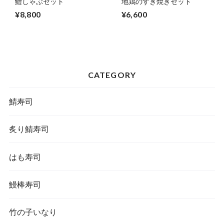
鱧しゃぶセット
地鶏のすき焼きセット
¥8,800
¥6,600
CATEGORY
鯖寿司
炙り鯖寿司
はも寿司
鰻棒寿司
竹の子いなり